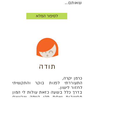
שאותם...
לסיפור המלא
תודה
כרמן יקרה,
התעוררתי לפנות בוקר והתקשיתי
לחזור לישון.
בדרך כלל בשעה כזאת עולות לי המון
מחשבות ואחת מהן הייתה שבעצם
לא אמרתי לך תודה באופן רשמי
ומסודר על האופן שבו עזרת לי
לשנות את חיי, אז תודה!!!
תודה על היצירתיות וההבנה. תודה על
ההכלה והקבלה. תודה על זה שהראית
לי איך להיות אני בפעם הראשונה
בחיי ושזה בסדר ושום אסון לא יקרה