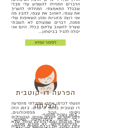
הדברים התחילו להשפיע עלי מבלי
שבכלל התאמצתי. התחלתי להעריך
את עצמי, לאהוב את עצמי, להבין מה
אני רוצה מזוגיות ומהן השאיפות שלי
ממנה, דברים שמעולם לא חשבתי
שצריך לחשוב עליהם בכלל. היום אני
יכולה להגיד בביטחון...
לסיפור המלא
הפרעה דו-קוטבית
הגעתי לכרמן אחרי שסבלתי מהפרעה
הצלחה
דו קוטבית במשך 8 שנים. בזמן הזה
ניסיתי הכול מפסיכולוגים,
בואו נתחיל מהסוף-
פסיכיאטרים, יועצים שונים, קוקטיילים
כל שיטת טיפול/אימון שאתם
של תרופות ומתודולוגיות טיפול שלא
מכירים/ניסיתם, לא תקדם אתכם
עזרו לעצור את רכבת ההרים הרגשית