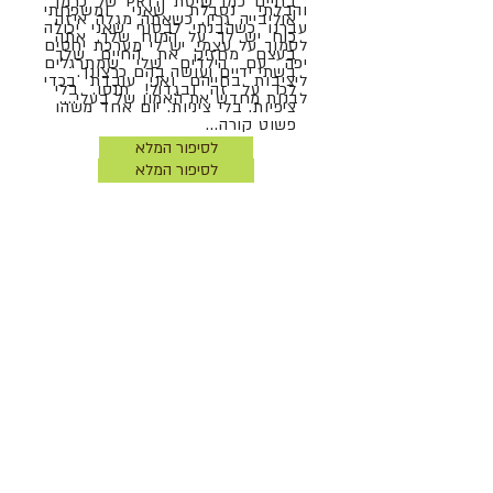
בחיים כמו שיטת הPRT של כרמן
והבלתי נסבלת שאני ומשפחתי
אוליבייה גרין. כשאתה מגלה איזה
עברנו כשהבנתי לבסוף שאני יכולה
כוח יש לך על המוח שלך, אתה
לסמוך על עצמי. יש לי מערכת יחסים
בעצם מחזיק את החיים שלך
יפה עם הילדים שלי שמתרגלים
בשתי ידיים ועושה בהם כרצונך.
ליציבות בחייהם ואני עובדת בכדי
לכו על זה ובגדול! תנסו. בלי
לבנות מחדש את האמון של בעלי....
ציפיות. בלי ציניות. יום אחד משהו
פשוט קורה...
לסיפור המלא
לסיפור המלא