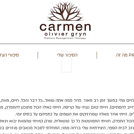
הסיפור שלי
סיפורי הצ
עדות אישית - חרדה
ים שלי במשך זמן רב מאוד. פחד ממה אתה שואל…כל דבר והכל. חיים, מוות, יצ
ייב להסתיים). חייתי קיום נצחי של קריסה. חייתי כאילו הכול מתוכנן להתפרק, מ
ים. הייתי אחד מאלה שמחזיקים את השמים על כתפיהם על בסיס יומי.
הולדת ה-50 שלי הכול התפרק. חוויתי התמוטטות כל כך טוטאלית, שרק קיוויתי שהמוות יבוא ויג
ב לבית הספר, היצירתיות שלי ברחה ממני, התחלתי לסבול מכאבים מוזרים בכל 