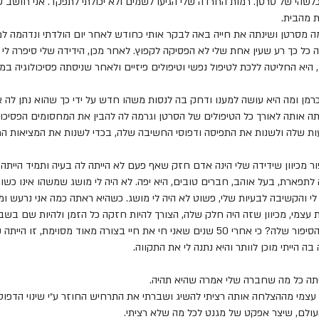
כלשהי של סרטן. רמות החרדה שלי הגיעו לשמים ולא יכולתי לתפקד. אני חוש
ת מהבית.
ה מסרטן ושינתה את חייה באה לבקר אותי כחודש לאחר יום הולדתי ונדהמה ל
כל כך רע שעין אחת שלי לא הפסיקה לקפוץ. לאחר מכן, הידידה שלי סיפרה לי 
 היא החליטה ללכת לטיפול נפשי וטיפולים פיזיים ולאחר שניסתה פסיכולוגיה 
כרמן ומה היא עושה למענו ודחק בה לנסות משהו חדש על ידי כך שהוא נתן לה
וותה אותה לאורך כל הטיפולים של הסרטן וגרמה לה להבין את המחסומים הפסיכול
ת שלה ולשנות את התפיסה ודפוסי החשיבה שלה, בכדי לשנות את המציאות המ
 מכיוון שידידה שלי הינה אדם חזק שאף פעם לא הייתה לה בעיה ותמיד הייתה עם
תפארת, בעל אוהב, חברים טובים, היא יפה. לא היה לי מושג שמשהו אינו כשור
לי והקשיבה לבעיות שלי, פשוט לא היה לי מושג. כשהיא ראתה כמה אני נרעש ו
עצמי, מכיוון שזה היה חלק שלה, הצורך להיות חזקה כל הזמן ולהיות שם בשבי
למה אני מספר לכם את הסיפור שלה? כי אחרי 50 שנים שאני חי את חיי בצורה מאוד מס
בה הייתי מוכן לוותר והיא נתנה לי את התקווה.
ייתה כל מה שחברה שלי אמרה שהיא תהיה.
עצמי מההצלחה אותה רציתי להשיג ושברתי את התרחיש החוזר ע״י שינוי הדפוסי
עולם, שיצר אפקט של מגנט לכל מה שלא רציתי.