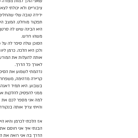
שאני הולך למות מצורה 
ציבוריים ולא יכולתי לצא
ידידה טובה שלי שהחלימ
תפקוד מוחלט. המצב היה 
היא הבינה שיש לה סרטן,
משהו חדש.
הסוכן שלה סיפר לה על 
ולכן היא הלכה. כרמן לי
אותה להעלות את המודעו
לאורך כל הדרך.
נדהמתי לשמוע את הסיפור
קריירה מדהימה, משפחה ל
בשבוע. היא תמיד דאגה 
ממני להפסיק להלקות את 
והייתי צריך אותה בנקודה 
אז הלכתי לכרמן והיא ה
הבנתי איך אני חוסם את 
הדרך בה אני רואה את ה